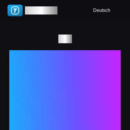
🇧🇷 Português(BR)
TGWatch
Anleitung
Deutsch
🇵🇹 Português(PT)
FAQ
🇮🇹 Italiano
Blog
Blog
🇷🇺 Русский
So bezahlen
🇨🇳 简体
Sie
🇨🇳 繁體
In‑App‑Käufe
im App Store