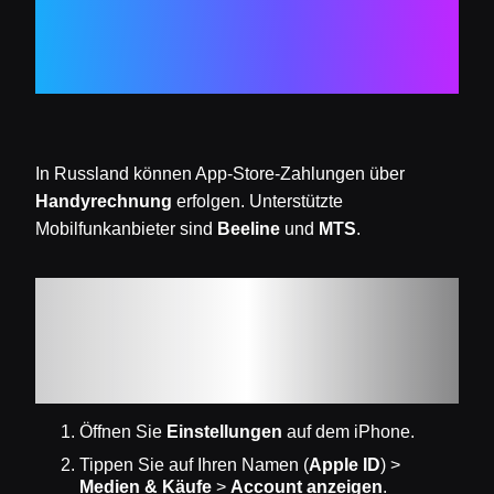
in Russland
In Russland können App‑Store‑Zahlungen über
Handyrechnung
erfolgen. Unterstützte
Mobilfunkanbieter sind
Beeline
und
MTS
.
Bezahlen per
Handyrechnung (Beeline
/ MTS)
Öffnen Sie
Einstellungen
auf dem iPhone.
Tippen Sie auf Ihren Namen (
Apple ID
) >
Medien & Käufe
>
Account anzeigen
.