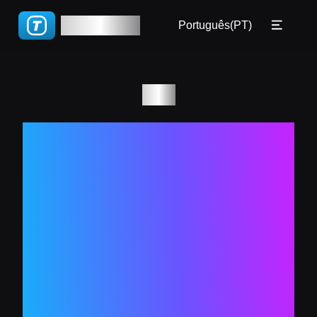
🇧🇷 Português(BR)
TGWatch
Tutorial
Português(PT)
🇵🇹 Português(PT)
FAQ
🇮🇹 Italiano
Blog
Blog
🇷🇺 Русский
Como mudar
🇨🇳 简体
o idioma do
🇨🇳 繁體
teclado do
Telegram no