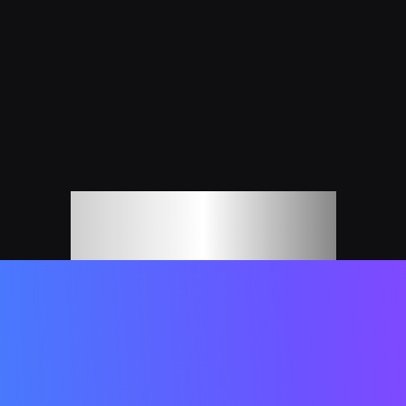
TGWatch
le Wat