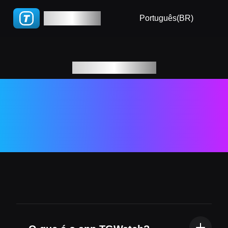
🇧🇷 Português(BR)
TGWatch
Tutorial
Português(BR)
🇵🇹 Português(PT)
FAQ
🇮🇹 Italiano
Blog
Respostas para
🇷🇺 Русский
Perguntas
🇨🇳 简体
Frequentes
🇨🇳 繁體