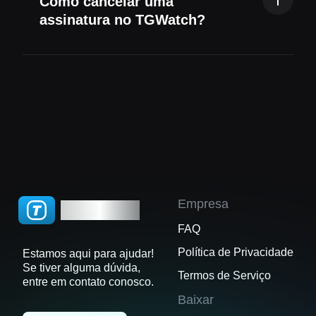
Como cancelar uma
diretamente com os servidores do Telegram
assinatura no TGWatch?
usando a API oficial e nunca acessa ou
armazena seus dados privados.
Você pode cancelar sua assinatura através do
'aplicativo Configurações do iPhone > Apple ID
> Assinaturas > Cancelar Assinatura'. Observe
que o cancelamento não afetará sua assinatura
existente e você não será cobrado novamente
após a expiração da assinatura atual.
Empresa
TGWatch
FAQ
Política de Privacidade
Estamos aqui para ajudar!
Se tiver alguma dúvida,
Termos de Serviço
entre em contato conosco.
Baixar