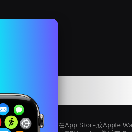
在Appl
T
在App Store或Apple W