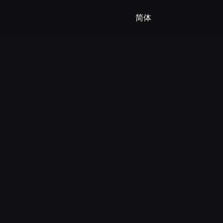
🇧🇷 Português(BR)
简体
🇵🇹 Português(PT)
🇮🇹 Italiano
🇷🇺 Русский
🇨🇳 简体
🇨🇳 繁體