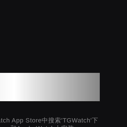
e Watch上下载
GWatch
atch App Store中搜索'TGWatch'下